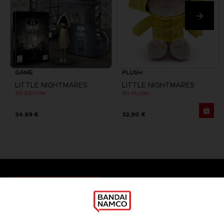
GAME
PLUSH
LITTLE NIGHTMARES
LITTLE NIGHTMARES
SIX EDITION
SIX PLUSH
34,99 €
32,90 €
Games
About
Press