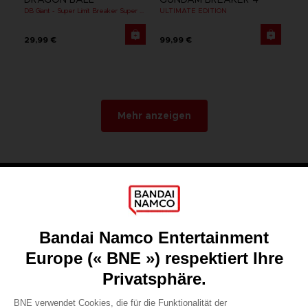
DB Giant - Super Limit Breaker Super Saiyan Broly (Anime)
ULTIMATE EDITION
29,99 €
99,99 €
Mehr anzeigen
Spiele
Über uns
Presse
Karriere
Lizenzen
HABEN SIE EINE FRAGE?