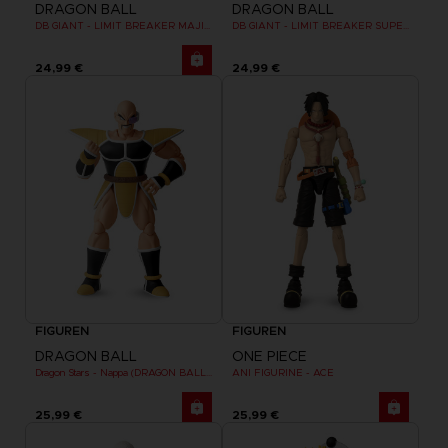
DRAGON BALL
DRAGON BALL
DB GIANT - LIMIT BREAKER MAJIN BU
DB GIANT - LIMIT BREAKER SUPER SAIYAN GOKU (KAMPFSCHADEN VER.)
24,99 €
24,99 €
FIGUREN
FIGUREN
DRAGON BALL
ONE PIECE
Dragon Stars - Nappa (DRAGON BALL KAI VER.)
ANI FIGURINE - ACE
25,99 €
25,99 €