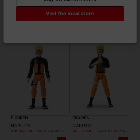
FIGUREN
FIGUREN
Visit the local store
NARUTO
NARUTO
ANI FIGURINE - UCHIHA SASUKE
ANI FIGUR - HATAKE KAKASHI VIERTER GROSSER NINJA-KRIEG (8. WELLE)
25,99 €
25,99 €
FIGUREN
FIGUREN
NARUTO
NARUTO
ANI FIGURINE - NARUTO MODE HERMITE
ANI FIGURINE - NARUTO UZUMAKI FINAL BATTLE