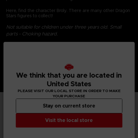
Here, find the character Broly. There are many other Dragon
Stars figures to collect!
Not suitable for children under three years old. Small
parts - Choking hazard.
©2024 BANDAI
We think that you are located in
United States
PLEASE VISIT OUR LOCAL STORE IN ORDER TO MAKE
YOUR PURCHASE
Stay on current store
TECHNICAL INFORMATION
Visit the local store
GENERAL INFORMATIONS