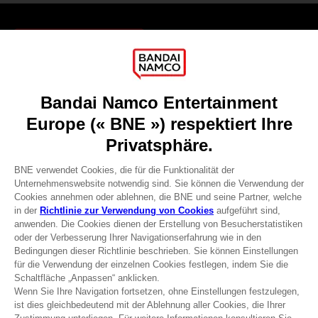
Games
About
Press
Recruitment
Licensing
DO YOU HAVE A QUESTION?
Go to
Our support
REGISTER A GAME
JOIN THE CLUB!
Terms of sales Global-e
Privacy policy Global-e
Legal documentation
Legal information