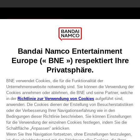
Games
About
Press
Recruitment
Licensing
DO YOU HAVE A QUESTION?
Go to
Our support
REGISTER A GAME
JOIN THE CLUB!
Terms of sales Global-e
Privacy policy Global-e
Legal documentation