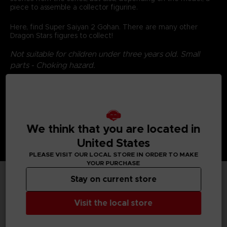
piece to assemble a collector figurine.
Here, find Super Saiyan 2 Gohan. There are many other
Dragon Stars figures to collect!
Not suitable for children under three years old. Small
parts - Choking hazard.
©2024 BANDAI
We think that you are located in
United States
PLEASE VISIT OUR LOCAL STORE IN ORDER TO MAKE
YOUR PURCHASE
Stay on current store
TECHNICAL INFORMATION
Visit the local store