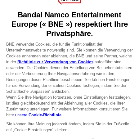
About
Press
Recruitment
Licensing
DO YOU HAVE A QUESTION?
Go to
Our support
REGISTER A GAME
JOIN THE CLUB!
Terms of sales Global-e
Privacy policy Global-e
Legal documentation
Legal information
Reservation of text/data mining rights
Illicit content report
Cookie policy
Management of cookies
Video Policy