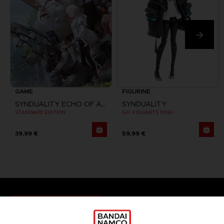
GAME
FIGURINE
SYNDUALITY ECHO OF ADA
SYNDUALITY
STANDARD EDITION
S.H. FIGUARTS NOIR
39,99 €
59,99 €
Games