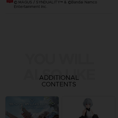
© MAGUS / SYNDUALITY™ & ©Bandai Namco
Entertainment Inc.
YOU WILL
ALSO LIKE
ADDITIONAL
CONTENTS