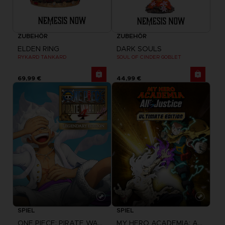
ZUBEHÖR
ZUBEHÖR
ELDEN RING
DARK SOULS
RYKARD TANKARD
SOUL OF CINDER GOBLET
69,99 €
44,99 €
SPIEL
SPIEL
ONE PIECE: PIRATE WARRIORS 4
MY HERO ACADEMIA: ALL'S JUSTICE