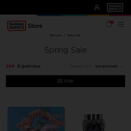
CLUB!
UNSERE VORTEILE
0
startseite
spring sale
Spring Sale
299
Ergebnisse
Filtern nach:
Filter