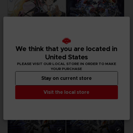
SPIEL
SPIEL
TALES OF XILLIA REMASTERED
SUPER ROBOT WARS Y
We think that you are located in
DELUXE EDITION
ULTIMATE EDITION
United States
59,99 €
119,99 €
PLEASE VISIT OUR LOCAL STORE IN ORDER TO MAKE
YOUR PURCHASE
Stay on current store
Visit the local store