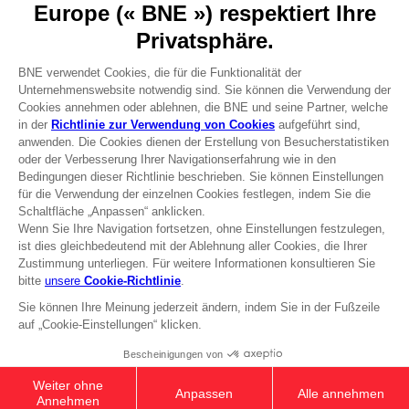
Presse
Karriere
Lizenzen
HABEN SIE EINE FRAGE?
Unserem Support
SPIEL SPEICHERN
WERDEN SIE MITGLIED IM CLUB!
Verkaufsbedingungen Global-e
Datenschutzbestimmungen Global-e
Juristische Dokumentation
Rechtliche Informationen
Reservierung von Text-/Data-Mining-Rechten
Bericht über unzulässige Inhalte
Cookie-Richtlinie
Verwaltung von Cookies
Video-Richtlinie
© 2010–2026 BANDAI NAMCO Entertainment Europe S.A.S.