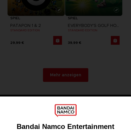
SPIEL
SPIEL
PATAPON 1 & 2
EVERYBODY'S GOLF HOT SHOTS
STANDARD EDITION
STANDARD EDITION
29,99 €
39,99 €
Mehr anzeigen
Spiele
Über uns