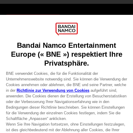
Games
About
Press
Recruitment
Licensing
DO YOU HAVE A QUESTION?
Go to
Our support
REGISTER A GAME
JOIN THE CLUB!
Terms of sales Global-e
Privacy policy Global-e
Legal documentation