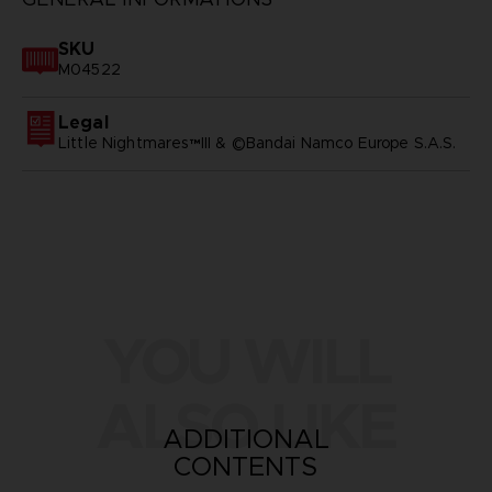
SKU
M04522
Legal
Little Nightmares™III & ©Bandai Namco Europe S.A.S.
YOU WILL
ALSO LIKE
ADDITIONAL
CONTENTS