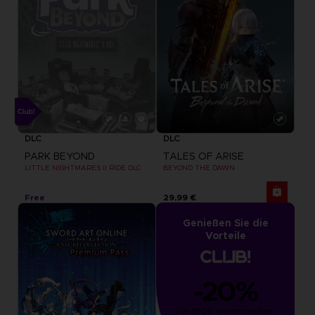
DLC
DLC
PARK BEYOND
TALES OF ARISE
LITTLE NIGHTMARES II RIDE DLC
BEYOND THE DAWN
Free
29,99 €
Genießen Sie die
Vorteile
-20%
von 1000 gesammelten 