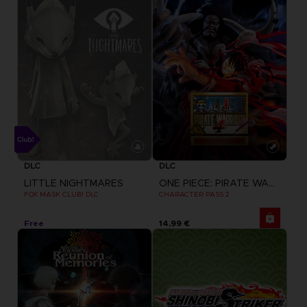
DLC
DLC
LITTLE NIGHTMARES
ONE PIECE: PIRATE WARRIORS 4
FOX MASK CLUB! DLC
CHARACTER PASS 2
Free
14,99 €