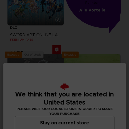
Punkten
Alle Vorteile
DLC
SWORD ART ONLINE LAST RECOLLECTION
PREMIUM PASS
29,99 €
Exclusive
Out of stock
Exclusive
We think that you are located in
United States
PLEASE VISIT OUR LOCAL STORE IN ORDER TO MAKE
YOUR PURCHASE
Stay on current store
DLC
DLC