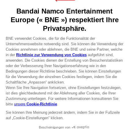
About
Press
Recruitment
Licensing
DO YOU HAVE A QUESTION?
Go to
Our support
REGISTER A GAME
JOIN THE CLUB!
Terms of sales Global-e
Privacy policy Global-e
Legal documentation
Legal information
Reservation of text/data mining rights
Illicit content report
Cookie policy
Management of cookies
Video Policy
SHADOW OF THE ERDTREE - THE