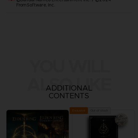
FromSoftware, Inc.
YOU WILL
ALSO LIKE
ADDITIONAL
CONTENTS
Out of stock
Exclusive