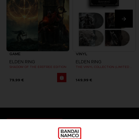
GAME
VINYL
ELDEN RING
ELDEN RING
SHADOW OF THE ERDTREE EDITION
THE VINYL COLLECTION (LIMITED EDITION)
79,99 €
149,99 €
Games