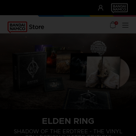
CLUB!
UNSERE VORTEILE
0
ELDEN RING
SHADOW OF THE ERDTREE - THE VINYL