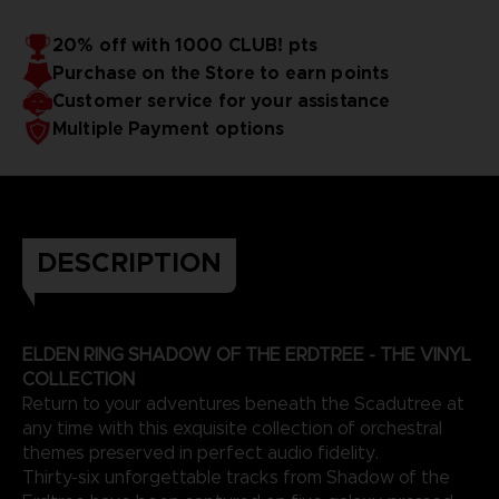
verschickt wird
20% off with 1000 CLUB! pts
AUSSERGEWÖHNLICHE KÜNSTLER
Purchase on the Store to earn points
Die Künstler:
Der Soundtrack für Shadow of the Erdtree wurde von Yuka
Customer service for your assistance
Kitamura, Tsukasa Saitoh, Shoi Miyazawa, Yoshimi Kudo und
Multiple Payment options
Tai Tomisawa komponiert, die auch für die Musik hinter
vielen anderen Videospielen wie der Dark Souls-Trilogie
und weiteren Titeln aus dem Hause FromSoftware bekannt
Diese Editionen ist nur auf der offiziellen Website von
BANDAI NAMCO Store verfügbar.
sind.
3D-Rendering - nicht-vertragliche Bilder
DESCRIPTION
ELDEN RING SHADOW OF THE ERDTREE - THE VINYL
COLLECTION
Return to your adventures beneath the Scadutree at
any time with this exquisite collection of orchestral
themes preserved in perfect audio fidelity.
Thirty-six unforgettable tracks from Shadow of the