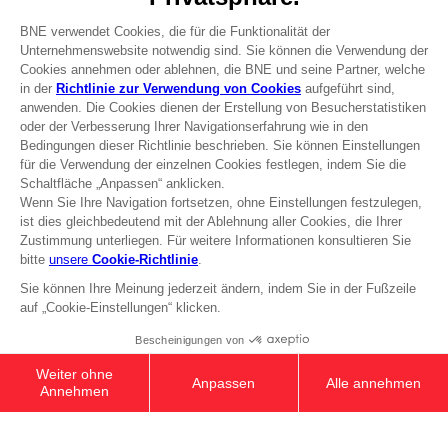
Go to
Our support
REGISTER A GAME
JOIN THE CLUB!
Terms of sales Global-e
Privacy policy Global-e
Legal documentation
Legal information
Reservation of text/data mining rights
Illicit content report
Cookie policy
Management of cookies
Video Policy
© 2010 - 2026 BANDAI NAMCO Entertainment Europe S.A.S