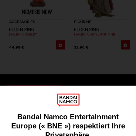
ACCESSORIES
FIGURINE
ELDEN RING
ELDEN RING
MALENIA GOBLET
MALENIA VINYL FIGURINE
44,99 €
32,90 €
Games
About
Press
Recruitment
Licensing
DO YOU HAVE A QUESTION?