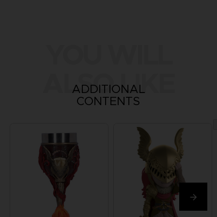
YOU WILL
ALSO LIKE
ADDITIONAL
CONTENTS