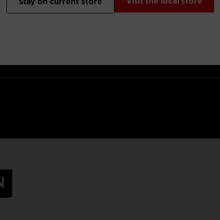
Visit the local store
Stay on current store
 Small parts - Choking hazard.
N