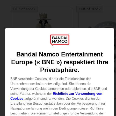
Out of stock
Out of stock
FIGURINE
FIGURINE
ONE PIECE
ONE PIECE
ANI FIGURINE - BROOK
ANI FIGURINE - CHOP
25,99 €
25,99 €