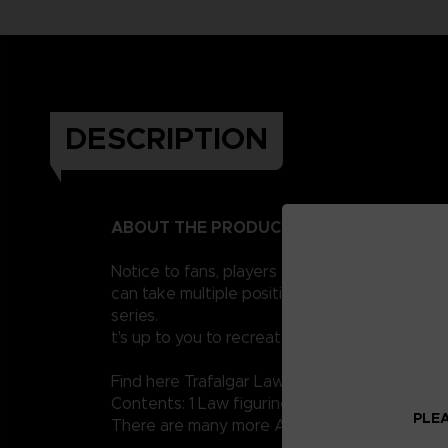
DESCRIPTION
ABOUT THE PRODUCT
Notice to fans, players and collectors of the
can take multiple positions thanks to their 1
series.
t's up to you to recreate the legendary scene
Find here Trafalgar Law.
Contents: 1 Law figurine, 1 sword, several set
PLEA
There are many more Anime Heroes One Piece 