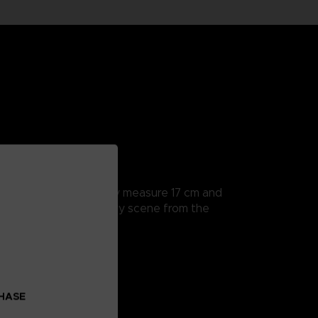
rticularly detailed, they measure 17 cm and
a hands to recreate every scene from the
CHASE