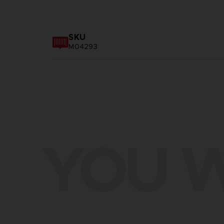
SKU
M04293
YOU W