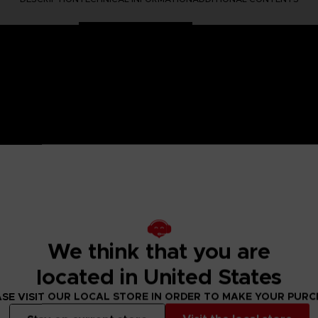
 One Piece saga, Anime Heroes figurines are made for you! Pa
6 points of articulation. These action figures come with extr
s from your favorite series with these figurines.
We think that you are
located in United States
s of hands.
SE VISIT OUR LOCAL STORE IN ORDER TO MAKE YOUR PUR
figure designs to collect!