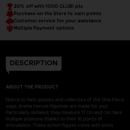
Luft schießt. Impossification bietet allen Freizeitpark-Fans
20% off with 1000 CLUB! pts
auf der Suche nach Nervenkitzel und Abenteuer eine
Purchase on the Store to earn points
Möglichkeit, ihre Träume zu verwirklichen.
Customer service for your assistance
Multiple Payment options
DESCRIPTION
ABOUT THE PRODUCT
Notice to fans, players and collectors of the One Piece
saga, Anime Heroes figurines are made for you!
Particularly detailed, they measure 17 cm and can take
multiple positions thanks to their 16 points of
articulation. These action figures come with extra