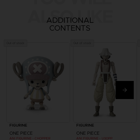
ALSO LIKE
ADDITIONAL
CONTENTS
Out of stock
Out of stock
FIGURINE
FIGURINE
ONE PIECE
ONE PIECE
ANI FIGURINE - CHOPPER
ANI FIGURINE - USOPP