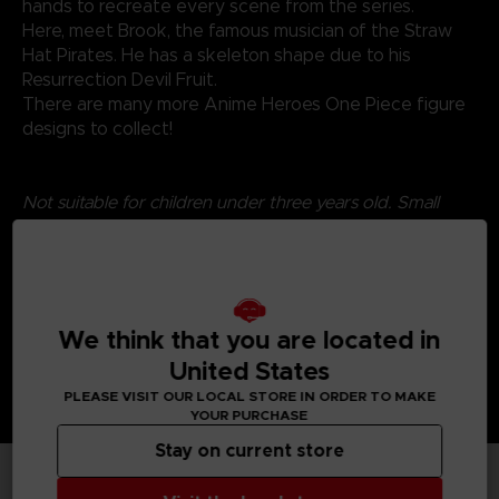
hands to recreate every scene from the series.
Here, meet Brook, the famous musician of the Straw
Hat Pirates. He has a skeleton shape due to his
Resurrection Devil Fruit.
There are many more Anime Heroes One Piece figure
designs to collect!
Not suitable for children under three years old. Small
parts - Choking hazard.
We think that you are located in
United States
PLEASE VISIT OUR LOCAL STORE IN ORDER TO MAKE
YOUR PURCHASE
Stay on current store