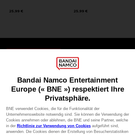
25,99 €
25,99 €
Games
About
Press
Recruitment
Licensing
DO YOU HAVE A QUESTION?
Go to
Our support
REGISTER A GAME
JOIN THE CLUB!