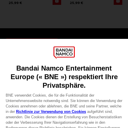
25,99 €
25,99 €
Games
About
Press
Recruitment
Licensing
DO YOU HAVE A QUESTION?
Go to
Our support
REGISTER A GAME
JOIN THE CLUB!