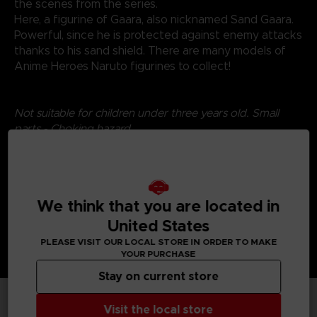
the scenes from the series.
Here, a figurine of Gaara, also nicknamed Sand Gaara.
Powerful, since he is protected against enemy attacks
thanks to his sand shield. There are many models of
Anime Heroes Naruto figurines to collect!
Not suitable for children under three years old. Small
parts - Choking hazard.
©2024 BANDAI
We think that you are located in
United States
PLEASE VISIT OUR LOCAL STORE IN ORDER TO MAKE
YOUR PURCHASE
Stay on current store
Visit the local store