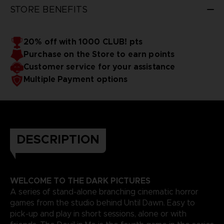
Wirst du dein Leben für jemanden riskieren, der dir
STORE BENEFITS
nahesteht? Die zwei von Kritikern gefeierten
Mehrspieler-Modi sind zurück! Spiel die Story online
Kannst du den Mörder überlisten und das gesamte
Filmteam retten? Es liegt an dir, ob all die spielbaren
mit einem Freund oder gemeinsam mit bis zu 5
Freunden offline – frei nach dem Motto "Zu mehreren
Charaktere in deiner Version der Story überleben
20% off with 1000 CLUB! pts
BITTE GENIESSEN SIE IHREN AUFENTHALT
ist man sicherer".
oder sterben.
Purchase on the Store to earn points
Customer service for your assistance
Multiple Payment options
DESCRIPTION
WELCOME TO THE DARK PICTURES
A series of stand-alone branching cinematic horror
games from the studio behind Until Dawn. Easy to
pick-up and play in short sessions, alone or with