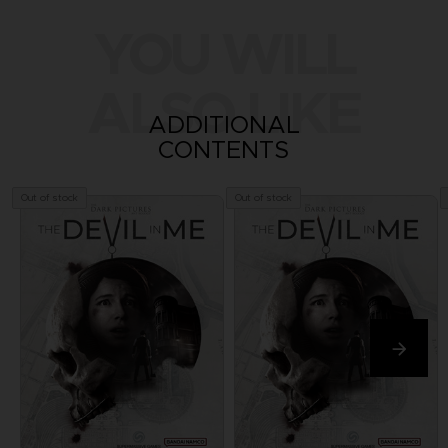
YOU WILL
ALSO LIKE
ADDITIONAL
CONTENTS
Out of stock
Out of stock