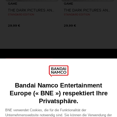
GAME
GAME
THE DARK PICTURES ANTHOLOGY: THE DEVIL IN ME
THE DARK PICTURES ANTHOLOGY: THE DEVIL IN ME
STANDARD EDITION
STANDARD EDITION
29,99 €
29,99 €
Games
About
Press
Recruitment
Licensing
DO YOU HAVE A QUESTION?
Go to
Our support
REGISTER A GAME