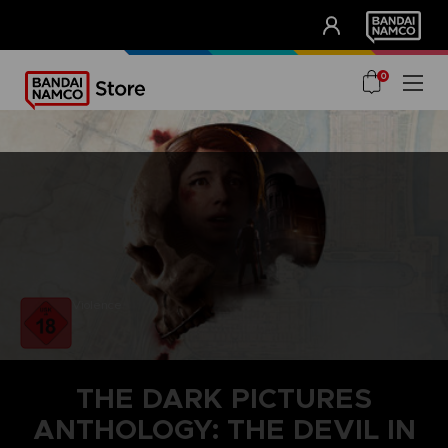
CLUB!
UNSERE VORTEILE
0
Violence
THE DARK PICTURES
ANTHOLOGY: THE DEVIL IN