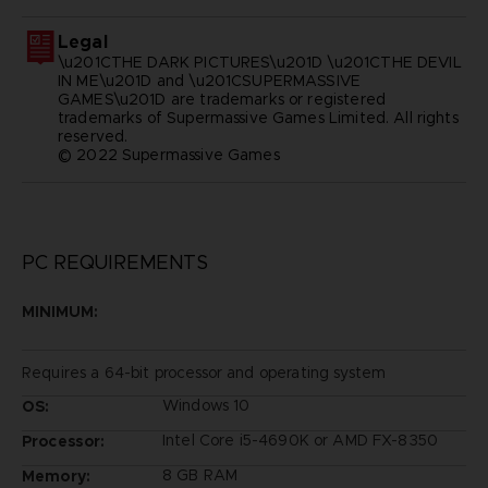
Legal
\u201CTHE DARK PICTURES\u201D \u201CTHE DEVIL
IN ME\u201D and \u201CSUPERMASSIVE
GAMES\u201D are trademarks or registered
trademarks of Supermassive Games Limited. All rights
reserved.
© 2022 Supermassive Games
PC REQUIREMENTS
MINIMUM:
Requires a 64-bit processor and operating system
Windows 10
OS:
Intel Core i5-4690K or AMD FX-8350
Processor:
8 GB RAM
Memory: