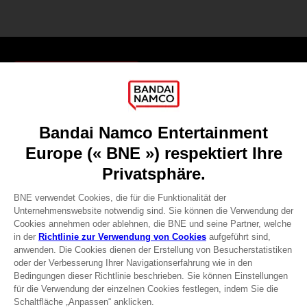
Games
About
Press
Recruitment
Licensing
DO YOU HAVE A QUESTION?
Go to
Our support
REGISTER A GAME
JOIN THE CLUB!
Terms of sales Global-e