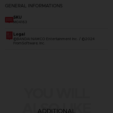
GENERAL INFORMATIONS
SKU
M04163
Legal
©BANDAI NAMCO Entertainment Inc. / ©2024
FromSoftware, Inc.
YOU WILL
ALSO LIKE
ADDITIONAL