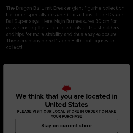
The Dragon Ball Limit Breaker giant figurine collection
has been specially designed for all fans of the Dragon
Ball Super saga. Here, Majin Bu measures 30 cm for
easy handling. It is articulated only at the shoulders
and hips for more stability and thus easy exposure.
There are many more Dragon Ball Giant figures to
collect!
Not suitable for children under three years old. Small
parts - Choking hazard.
©2024 BANDAI
We think that you are located in
United States
PLEASE VISIT OUR LOCAL STORE IN ORDER TO MAKE
YOUR PURCHASE
Stay on current store