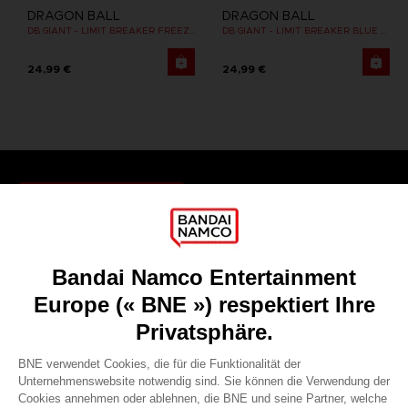
DRAGON BALL
DRAGON BALL
DB GIANT - LIMIT BREAKER FREEZER
DB GIANT - LIMIT BREAKER BLUE GOKU
24,99 €
24,99 €
Games
About
Press
Recruitment
Licensing
DO YOU HAVE A QUESTION?
Go to
Our support
REGISTER A GAME
JOIN THE CLUB!