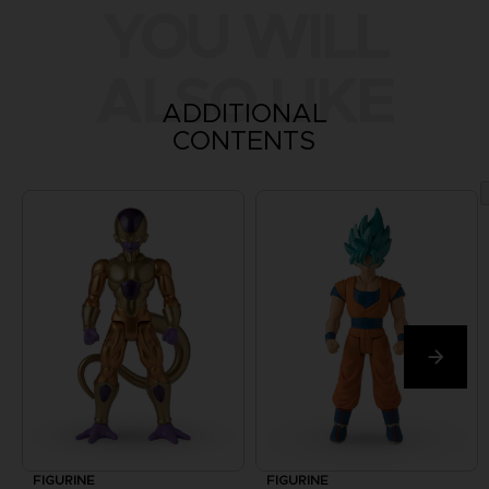
YOU WILL
ALSO LIKE
ADDITIONAL
CONTENTS
FIGURINE
FIGURINE