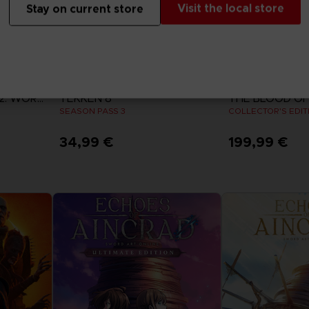
Visit the local store
Stay on current store
DLC
SPIEL
CAPTAIN TSUBASA 2: WORLD FIGHTERS
TEKKEN 8
SEASON PASS 3
COLLECTOR'S EDIT
34,99 €
199,99 €
n
Mehr anzeigen
Mehr an