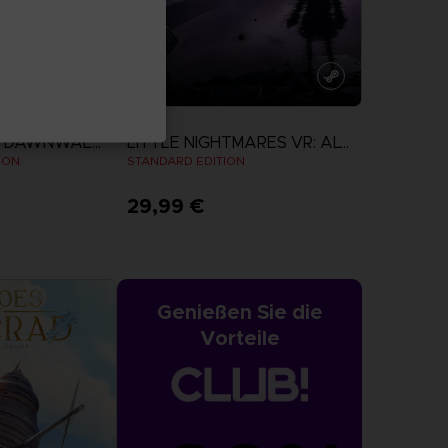
SPIEL
THE BLOOD OF DAWNWALKER
LITTLE NIGHTMARES VR: ALTERED ECHOES
ION
STANDARD EDITION
29,99 €
zeigen
Mehr anzeigen
Genießen Sie die
Vorteile