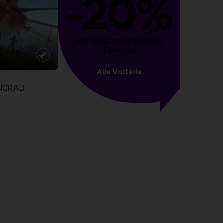
-20%
von 1000 gesammelten 
Punkten
Alle Vorteile
INCRAD
N
zeigen