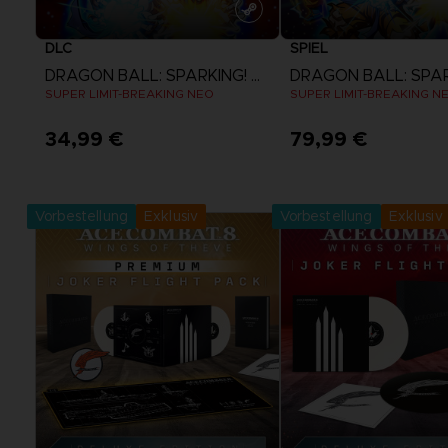
DLC
SPIEL
DRAGON BALL: SPARKING! ZERO
SUPER LIMIT-BREAKING NEO
SUPER LIMIT-BREAKING N
34,99 €
79,99 €
Mehr anzeigen
Mehr anzeige
Vorbestellung
Exklusiv
Vorbestellung
Exklusiv