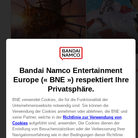
SPIEL
SPIEL
ECHOES OF AINCRAD
TALES OF ARISE
DELUXE EDITION
89,99 €
69,99 €
Mehr anzeigen
Mehr anzeige