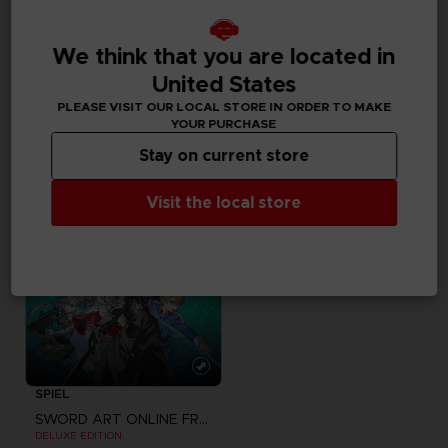
SPIEL
SPIEL
We think that you are located in
SWORD ART ONLINE FRACTURED DAYDREAM
SWORD ART ONLINE FRACTURED DAYDREAM
United States
ULTIMATE EDITION
STANDARD EDITION
PLEASE VISIT OUR LOCAL STORE IN ORDER TO MAKE
YOUR PURCHASE
99,99 €
59,99 €
Stay on current store
Visit the local store
SPIEL
SWORD ART ONLINE FRACTURED DAYDREAM
DELUXE EDITION