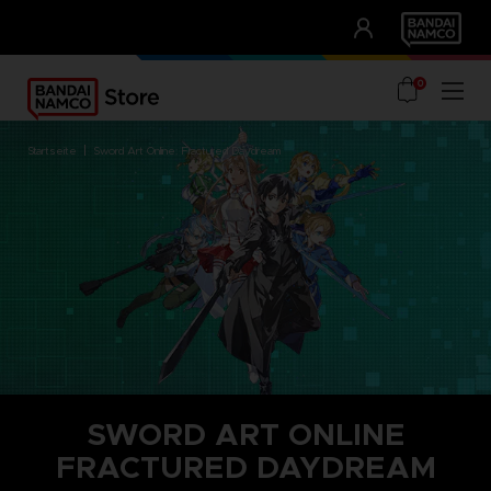
CLUB!
UNSERE VORTEILE
0
startseite
sword art online: fractured daydream
SWORD ART ONLINE
FRACTURED DAYDREAM