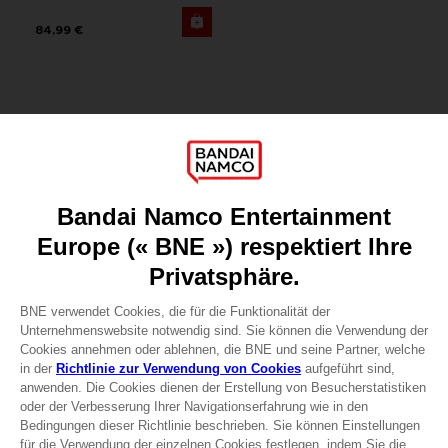
84,99 €
Spiele
Über uns
Presse
Karriere
Lizenzen
HABEN SIE EINE FRAGE?
Unserem Support
SPIEL SPEICHERN
WERDEN SIE MITGLIED IM CLUB!