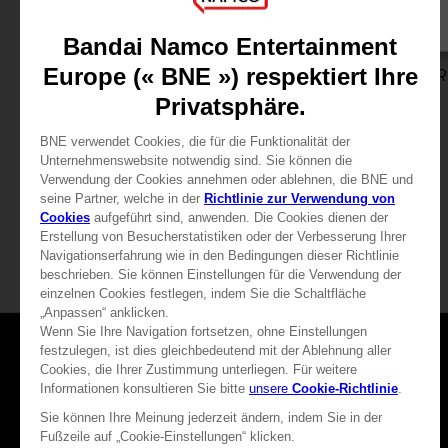
SPIEL
SPIEL
DEATH NOTE KILLER WITHIN
DEATH NOTE KILLER
STANDARD EDITION
SPECIAL EDITION
9,99 €
19,99 €
Mehr anzeigen
Mehr anzeige
Spiele
Über uns
Presse
Karriere