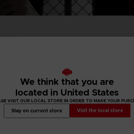
TTEN
VORB
EN
ELDEN 
ELDEN 
NIGHTR
NIGHTR
DIE VIN
SAMML
VORB
EN
We think that you are
located in United States
SE VISIT OUR LOCAL STORE IN ORDER TO MAKE YOUR PUR
Visit the local store
Stay on current store