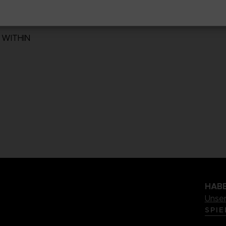
 WITHIN
n
HABE
Unse
SPIE