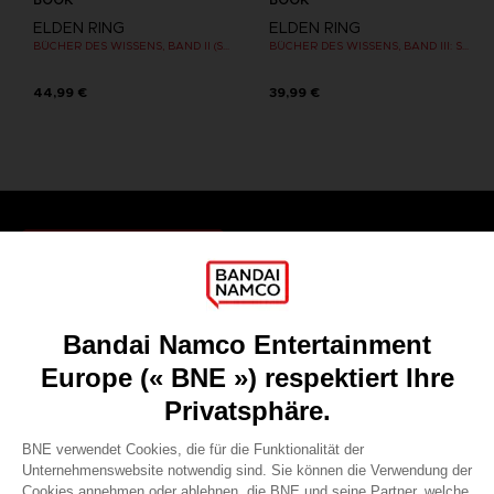
ELDEN RING
ELDEN RING
BÜCHER DES WISSENS, BAND II (STRATEGY GUIDE)
BÜCHER DES WISSENS, BAND III: SHADOW OF THE ERDTREE (Strategy guide)
44,99 €
39,99 €
Games
About
Press
Recruitment
Licensing
DO YOU HAVE A QUESTION?
Go to
Our support
REGISTER A GAME
JOIN THE CLUB!