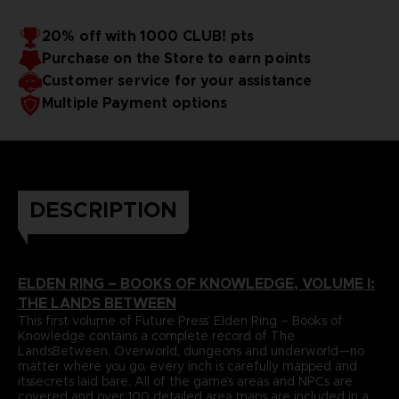
gut kennen. Wegen dieser Herangehensweise enthält Band
in einem Bindevorgang mit Fokus auf Langlebigkeit
gefertigt. Mit enthalten ist ein großes doppelseitiges Poster
I auch einen Abschnitt, der sich nur mit Hintergrundwissen
20% off with 1000 CLUB! pts
von der Weltkarte und ein Lesezeichenband zum schnellen
über die Welt befasst und dir dabei hilft, die mysteriöse
Sprache: Deutsch
Purchase on the Store to earn points
Geschichte des Spiels zusammenzusetzen.
Format : 22 x 28 x 4 cm
Nachschlagen.
Cover : Hardcover
Customer service for your assistance
Seitenzahl : 512
Multiple Payment options
Herausgeber : Future Press
Release-Datum : November 2022
Aufgrund der gesetzlichen Buchpreisbindung, kann auf
dieses Produkt kein Rabattcode angewendet werden.
DESCRIPTION
ELDEN RING – BOOKS OF KNOWLEDGE, VOLUME I:
THE LANDS BETWEEN
This first volume of Future Press’ Elden Ring – Books of
Knowledge contains a complete record of The
LandsBetween. Overworld, dungeons and underworld—no
matter where you go, every inch is carefully mapped and
itssecrets laid bare. All of the game’s areas and NPCs are
covered and over 100 detailed area maps are included in a