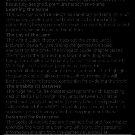
beautifully designed, premium hardcover volume.
Learning the Game
The book opens with in-depth explanations and data for all of
the gameplay elements and mechanics featured inthe
game. Everything you need to know to expertly traverse and
explore these lands can be found here.
The Lay of the Land
The World Guide chapter maps out the entire Lands
Between, beautifully revealing the game’s true scale,
onelocation at a time. The Dungeon Guide chapter places
the focus on the game’s huge, labyrinthine dungeons,
usingultra-detailed cartography to chart their every secret.
With high level views of progression toward the
game’smultiple endings and streamlined paths that highlight
the places and details you’re most likely to miss, this will
bethe ultimate reference companion for exploring the world.
The Inhabitants Between
The huge NPC Guide chapter spotlights the rich supporting
cast of NPCs that inhabit The Lands Between. All oftheir
quests are clearly charted with every branch and possibility
fully explained. Each NPC’s key dialog is alsoprinted here, so
you won’t need to worry about missing important clues.
Designed for Reference
The Books of Knowledge are designed first and foremost to
chronicle the world of Elden Ring while providingstats and
information straight from the game’s developers at