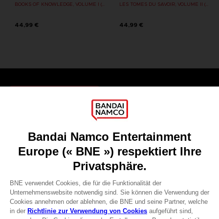
BOOKS OF KNOWLEDGE, VOLUME I (Strategy guide)
LES TOMES DU SAVOIR, VOLUME II (Strategy guide)
44,99 €
44,99 €
Games
About
Press
Recruitment
Licensing
DO YOU HAVE A QUESTION?
Go to
Our support
REGISTER A GAME
JOIN THE CLUB!