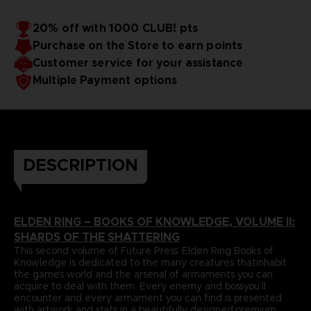
in einem Bindevorgang mit Fokus auf Langlebigkeit
faszinierende neue Erkenntnisse stoßen. Als
gefertigt, wie es sich für ein echtes Sammlerstück gehört.
Sahnehäubchen enthält Band II auch ein exklusives
20% off with 1000 CLUB! pts
Mit enthalten sind vier sorgfältig ausgewählte Kunstdrucke
Interview mit dem Director von Elden Ring, Hidetaka
Sprache : englisch
Purchase on the Store to earn points
und ein Lesezeichenband zum schnellen Nachschlagen.
Format : 22 x 28 x 4 cm
Miyazaki.
Cover : Hardcover
Customer service for your assistance
Seitenzahl : 512
Multiple Payment options
Herausgeber : Future Press
Release-Datum : Winter 2022
Aufgrund der gesetzlichen Buchpreisbindung, kann auf
dieses Produkt kein Rabattcode angewendet werden.
DESCRIPTION
ELDEN RING – BOOKS OF KNOWLEDGE, VOLUME II:
SHARDS OF THE SHATTERING
This second volume of Future Press’ Elden Ring Books of
Knowledge is dedicated to the many creatures thatinhabit
the game’s world and the arsenal of armaments you can
acquire to deal with them. Every enemy and bossyou’ll
encounter and every armament you can find is presented
with artwork and stats in a beautifully designed,premium