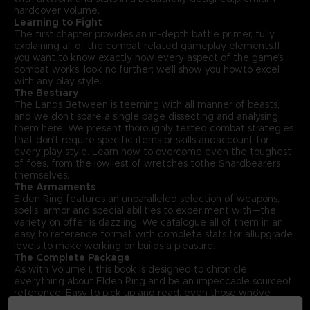
hardcover volume.
Learning to Fight
The first chapter provides an in-depth battle primer, fully
explaining all of the combat-related gameplay elements.If
you want to know exactly how every aspect of the game’s
combat works, look no further; we’ll show you howto excel
with any play style.
The Bestiary
The Lands Between is teeming with all manner of beasts,
and we don’t spare a single page dissecting and analysing
them here. We present thoroughly tested combat strategies
that don’t require specific items or skills andaccount for
every play style. Learn how to overcome even the toughest
of foes, from the lowliest of wretches tothe Shardbearers
themselves.
The Armaments
Elden Ring features an unparalleled selection of weapons,
spells, armor and special abilities to experiment with—the
variety on offer is dazzling. We catalogue all of them in an
easy to reference format with complete stats for allupgrade
levels to make working on builds a pleasure.
The Complete Package
As with Volume I, this book is designed to chronicle
everything about Elden Ring and be an impeccable sourceof
reference. Easy to pick up and read, even those who’ve
already played through the game should find it full