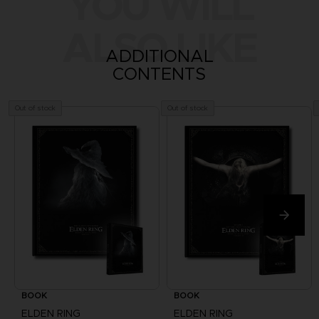
YOU WILL
ALSO LIKE
ADDITIONAL
CONTENTS
Out of stock
Out of stock
BOOK
BOOK
ELDEN RING
ELDEN RING