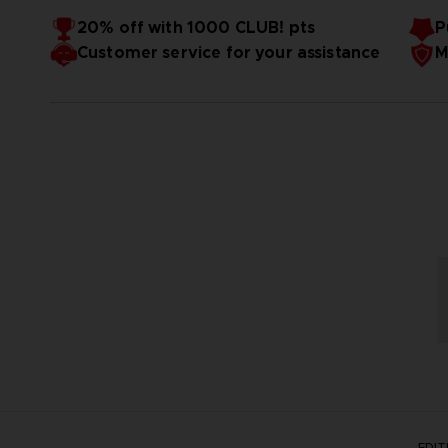
*Dieses Edition enthält Inhalte, die auch einzeln erhältlich
20% off with 1000 CLUB! pts
P
tätigen.*Dieses Spiel ist nur zum Online-Spielen gedacht.
Customer service for your assistance
M
Chat empfohlen.
EDI