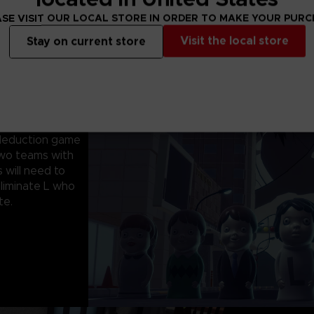
SE VISIT OUR LOCAL STORE IN ORDER TO MAKE YOUR PUR
Visit the local store
Stay on current store
l deduction game
 two teams with
 will need to
eliminate L who
te.