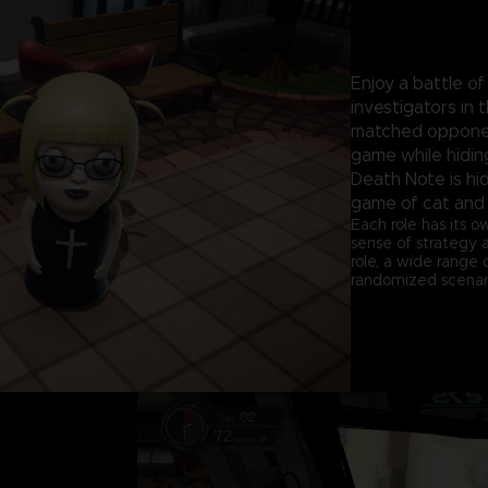
Enjoy a battle of
investigators in
matched opponen
game while hiding
Death Note is hid
game of cat and
Each role has its o
sense of strategy 
role, a wide range
randomized scenari